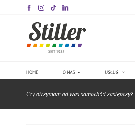
Skip
to
content
HOME
O NAS
USŁUGI
Czy otrzymam od was samochód zastępczy?