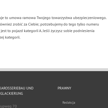
iduje to umowa ramowa Twojego towarzystwa ubezpieczeniowego.
wnież zrobić za Ciebie; potrzebujemy do tego tylko numeru
est to pojazd kategorii A. Jeśli życzysz sobie podniesienia
ej kategorii.
 KAROSSERIEBAU UND
PRAWNY
GLACKIERUNG
Redakcja
rupweg 70