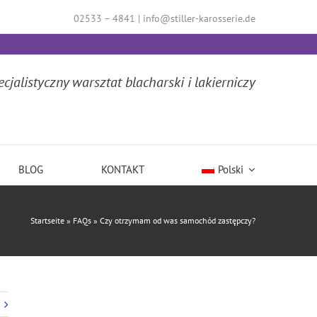
02533 – 4841
|
info@stiller-karosserie.de
ecjalistyczny warsztat blacharski i lakierniczy
BLOG
KONTAKT
Polski
Startseite
»
FAQs
»
Czy otrzymam od was samochód zastępczy?