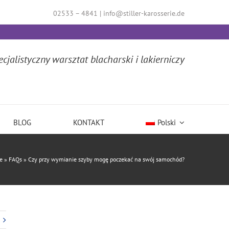
02533 – 4841
|
info@stiller-karosserie.de
ecjalistyczny warsztat blacharski i lakierniczy
BLOG
KONTAKT
Polski
te
»
FAQs
»
Czy przy wymianie szyby mogę poczekać na swój samochód?