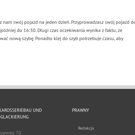
z nam swój pojazd na jeden dzień. Przyprowadzasz swój pojazd d
później do 16:30. Długi czas oczekiwania wynika z faktu, że
wać nową szybę. Ponadto klej do szyb potrzebuje czasu, aby
 KAROSSERIEBAU UND
PRAWNY
GLACKIERUNG
Redakcja
rupweg 70