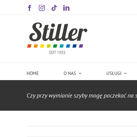
Skip
to
content
HOME
O NAS
USŁUGI
Czy przy wymianie szyby mogę poczekać na